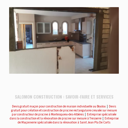
SALOMON CONSTRUCTION : SAVOIR-FAIRE ET SERVICES
Devis gratuit maçon pour construction de maison individuelle au Boulou
|
Devis
gratuit pour création et construction de piscine rectangulaire creusée sur mesure
par constructeur de piscine à Montesquieu-des-Albères
|
Entreprise spécialisée
dans la construction et la rénovation de piscine sur mesure à Tresserre
|
Entreprise
de Maçonnerie spécialisée dans la rénovation à Saint Jean Pla De Corts