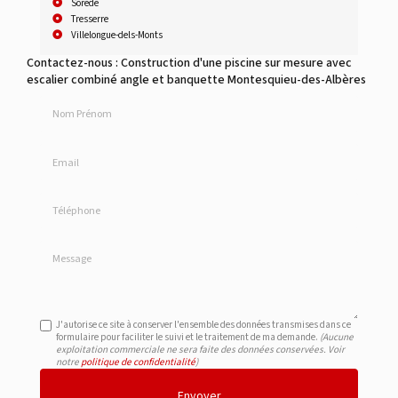
Sorède
Tresserre
Villelongue-dels-Monts
Contactez-nous : Construction d'une piscine sur mesure avec
escalier combiné angle et banquette Montesquieu-des-Albères
Nom Prénom
Email
Téléphone
Message
J'autorise ce site à conserver l'ensemble des données transmises dans ce
formulaire pour faciliter le suivi et le traitement de ma demande.
(Aucune
exploitation commerciale ne sera faite des données conservées. Voir
notre
politique de confidentialité
)