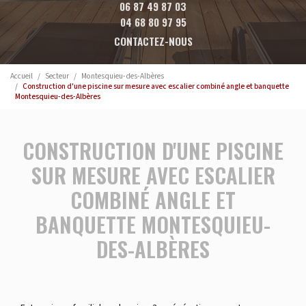
06 87 49 87 03
04 68 80 97 95
CONTACTEZ-NOUS
Accueil
Secteur
Montesquieu-des-Albères
Construction d'une piscine sur mesure avec escalier combiné angle et banquette
Montesquieu-des-Albères
CONSTRUCTION D'UNE PISCINE
SUR MESURE AVEC ESCALIER
COMBINÉ ANGLE ET
BANQUETTE MONTESQUIEU-
DES-ALBÈRES