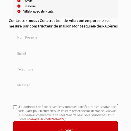
Sorède
Tresserre
Villelongue-dels-Monts
Contactez-nous : Construction de villa contemporaine sur-
mesure par constructeur de maison Montesquieu-des-Albères
Nom Prénom
Email
Téléphone
Message
J'autorise ce site à conserver l'ensemble des données transmises dans ce
formulaire pour faciliter le suivi et le traitement de ma demande.
(Aucune
exploitation commerciale ne sera faite des données conservées. Voir
notre
politique de confidentialité
)