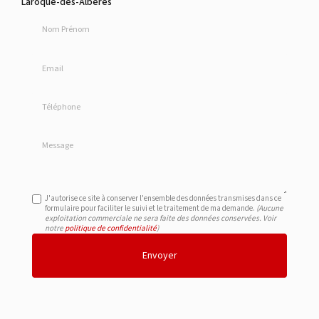
Laroque-des-Albères
Nom Prénom
Email
Téléphone
Message
J'autorise ce site à conserver l'ensemble des données transmises dans ce
formulaire pour faciliter le suivi et le traitement de ma demande.
(Aucune
exploitation commerciale ne sera faite des données conservées. Voir
notre
politique de confidentialité
)