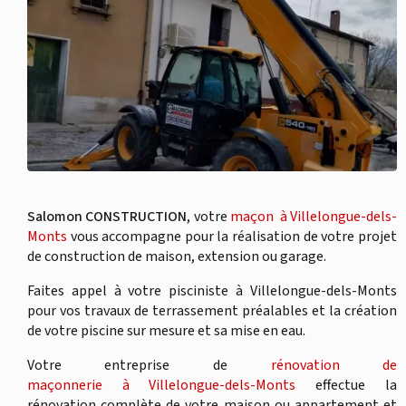
Salomon CONSTRUCTION
, votre
maçon à Villelongue-dels-
Monts
vous accompagne pour la réalisation de votre projet
de construction de maison, extension ou garage.
Faites appel à votre pisciniste à Villelongue-dels-Monts
pour vos travaux de terrassement préalables et la création
de votre piscine sur mesure et sa mise en eau.
Votre entreprise de
rénovation de
maçonnerie à Villelongue-dels-Monts
effectue la
rénovation complète de votre maison ou appartement et