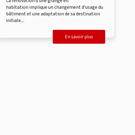
La rénovation d’une grange en
habitation implique un changement d’usage du
bâtiment et une adaptation de sa destination
initiale....
En savoir plus