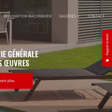
RÉNOVATION MAÇONNERIE
GALERIES
CONTACT
Rappel Gratuit
Maçonnerie
Piscine
IE GÉNÉRALE
Rénovation maçonnerie
S ŒUVRES
voir plus