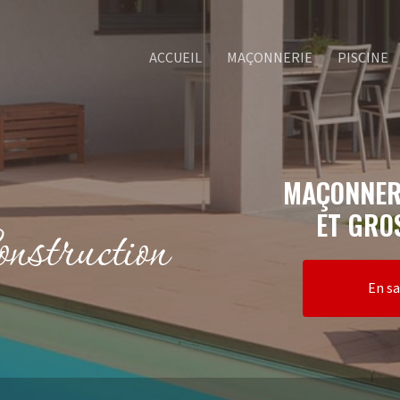
ACCUEIL
MAÇONNERIE
PISCINE
MAÇONNER
ET GRO
En sa