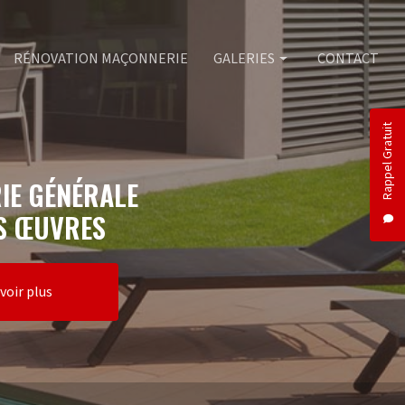
RÉNOVATION MAÇONNERIE
GALERIES
CONTACT
Rappel Gratuit
Maçonnerie
Piscine
IE GÉNÉRALE
Rénovation maçonnerie
S ŒUVRES
voir plus