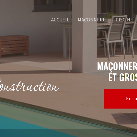
ACCUEIL
MAÇONNERIE
PISCINE
MAÇONNER
ET GRO
En sa