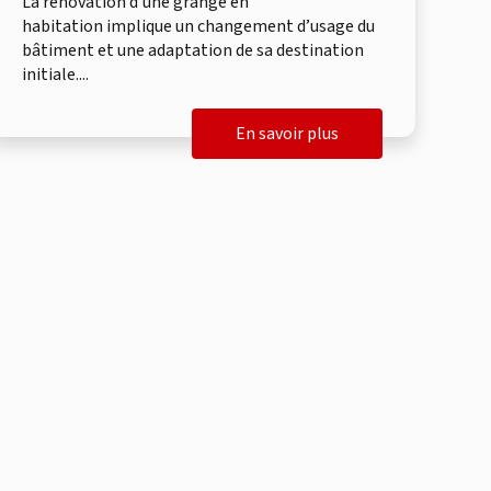
La rénovation d’une grange en
habitation implique un changement d’usage du
bâtiment et une adaptation de sa destination
initiale....
En savoir plus