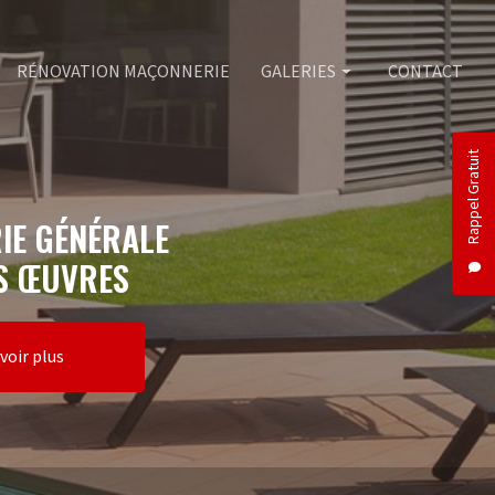
RÉNOVATION MAÇONNERIE
GALERIES
CONTACT
Rappel Gratuit
Maçonnerie
Piscine
IE GÉNÉRALE
Rénovation maçonnerie
S ŒUVRES
voir plus