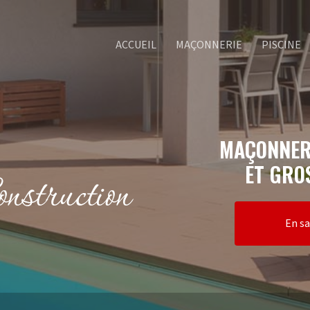
ACCUEIL
MAÇONNERIE
PISCINE
MAÇONNER
ET GRO
En sa